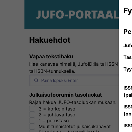
Fy
Pe
Hakuehdot
Juf
Vapaa tekstihaku
Tas
Hae kanavaa nimellä, JufoID:llä tai ISSN-
Tyy
tai ISBN-tunnuksella.
ISS
Julkaisufoorumin tasoluokat
(pa
Rajaa hakua JUFO-tasoluokan mukaan.
ISS
3 = korkein taso
(on
2 = johtava taso
1 = perustaso
ISS
Muut tunnistetut julkaisukanavat