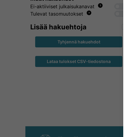
Ei-aktiiviset julkaisukanavat
Tulevat tasomuutokset
Lisää hakuehtoja
Tyhjennä hakuehdot
Lataa tulokset CSV-tiedostona