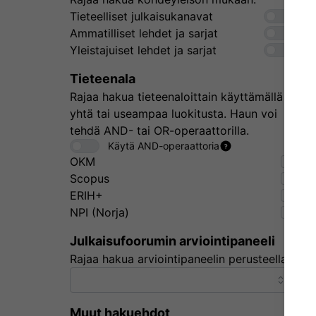
Tieteelliset julkaisukanavat
Ammatilliset lehdet ja sarjat
Yleistajuiset lehdet ja sarjat
Tieteenala
Rajaa hakua tieteenaloittain käyttämällä
yhtä tai useampaa luokitusta. Haun voi
tehdä AND- tai OR-operaattorilla.
Käytä AND-operaattoria
OKM
Scopus
ERIH+
NPI (Norja)
Julkaisufoorumin arviointipaneeli
Rajaa hakua arviointipaneelin perusteella.
Muut hakuehdot