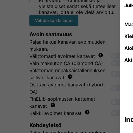
Ei arvioitu = Ammatilliset ja
Julk
yleistajuiset sarjat sekä tieteelliset
kanavat, joita ei ole vielä arvioitu.
Valitse kaikki tasot
Ma
Avoin saatavuus
Kiel
Rajaa hakua kanavan avoimuuden
Alo
mukaan.
Välittömästi avoimet kanavat
Akt
Vain maksuton OA (diamond OA)
Välittömän rinnakkaistallennuksen
sallivat kanavat
Osittain avoimet kanavat (hybrid
OA)
FinELib-sopimusten kattamat
kanavat
Kaikki avoimet kanavat
In
Kohdeyleisö
Rajaa hakua kohdeyleisön mukaan.