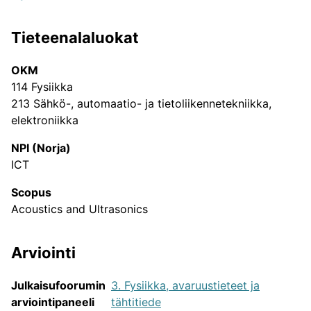
Tieteenalaluokat
Julkaisukanavat tieteenaloittain
JUFO-portaalin sisältämien tieteellisten
OKM
julkaisusarjojen tieteenalajakauma.
114 Fysiikka
213 Sähkö-, automaatio- ja tietoliikennetekniikka,
elektroniikka
NPI (Norja)
ICT
Scopus
Acoustics and Ultrasonics
Arviointi
Julkaisufoorumin
3. Fysiikka, avaruustieteet ja
arviointipaneeli
tähtitiede