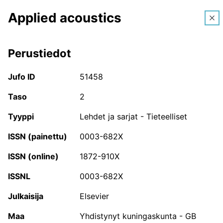
Applied acoustics
FI
Perustiedot
Vapaa tekstihaku
Jufo ID
Hae kanavaa nimellä, JufoID:llä tai ISSN- tai ISBN-
51458
tunnuksella.
Taso
2
Tyyppi
Lehdet ja sarjat - Tieteelliset
JUFO-portaali
ISSN (painettu)
0003-682X
JUFO-portaali on tutkijoille ja muille tieteen parissa
ISSN (online)
1872-910X
työskenteleville tarkoitettu palvelu, jossa voi hakea
ISSNL
Julkaisufoorumi-luokituksen piiriin kuuluvien
0003-682X
tieteellisten julkaisusarjojen, konferenssien ja
Julkaisija
Elsevier
kirjakustantajien tietoja. Palvelusta löytyvät myös
Suomessa toimivien tutkijoiden käyttämät
Maa
Yhdistynyt kuningaskunta - GB