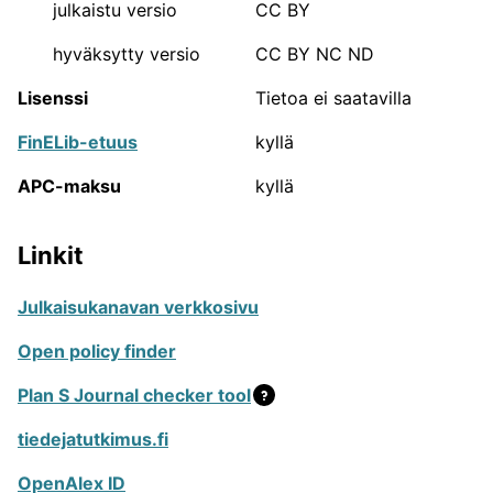
vaikuttavuudesta ja arvostuksesta tiedeyhteisössä.
julkaistu versio
CC BY
Julkaisukanavien luokittelutyön suorittavat 23
hyväksytty versio
CC BY NC ND
tieteenalakohtaista asiantuntijapaneelia, joihin
kuuluu noin 300 Suomessa työskentelevää
Lisenssi
Tietoa ei saatavilla
tieteentekijää. Julkaisufoorumi toimii Tieteellisten
seurain valtuuskunnassa (TSV).
Lisätietoa
FinELib-etuus
kyllä
Julkaisufoorumista voi lukea sen verkkosivuilta.
APC-maksu
kyllä
JUFO-portaalin sisältämien
julkaisukanavien määrä
Linkit
Julkaisukanavan verkkosivu
33671
Tieteelliset julkaisusarjat
Open policy finder
4150
Kirjakustantajat
Plan S Journal checker tool
2420
Ammattilehdet ja yleistajuiset
tiedejatutkimus.fi
julkaisusarjat
OpenAlex ID
640
Konferenssit