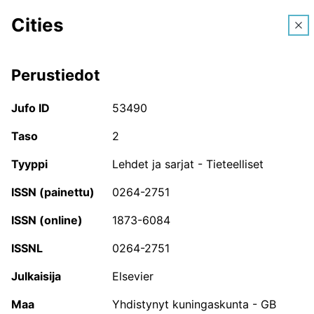
Cities
FI
Perustiedot
Vapaa tekstihaku
Jufo ID
Hae kanavaa nimellä, JufoID:llä tai ISSN- tai ISBN-
53490
tunnuksella.
Taso
2
Tyyppi
Lehdet ja sarjat - Tieteelliset
JUFO-portaali
ISSN (painettu)
0264-2751
JUFO-portaali on tutkijoille ja muille tieteen parissa
ISSN (online)
1873-6084
työskenteleville tarkoitettu palvelu, jossa voi hakea
ISSNL
Julkaisufoorumi-luokituksen piiriin kuuluvien
0264-2751
tieteellisten julkaisusarjojen, konferenssien ja
Julkaisija
Elsevier
kirjakustantajien tietoja. Palvelusta löytyvät myös
Suomessa toimivien tutkijoiden käyttämät
Maa
Yhdistynyt kuningaskunta - GB