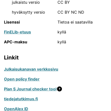
vaikuttavuudesta ja arvostuksesta tiedeyhteisössä.
julkaistu versio
CC BY
Julkaisukanavien luokittelutyön suorittavat 23
hyväksytty versio
CC BY NC ND
tieteenalakohtaista asiantuntijapaneelia, joihin
kuuluu noin 300 Suomessa työskentelevää
Lisenssi
Tietoa ei saatavilla
tieteentekijää. Julkaisufoorumi toimii Tieteellisten
seurain valtuuskunnassa (TSV).
Lisätietoa
FinELib-etuus
kyllä
Julkaisufoorumista voi lukea sen verkkosivuilta.
APC-maksu
kyllä
JUFO-portaalin sisältämien
julkaisukanavien määrä
Linkit
Julkaisukanavan verkkosivu
33671
Tieteelliset julkaisusarjat
Open policy finder
4150
Kirjakustantajat
Plan S Journal checker tool
2420
Ammattilehdet ja yleistajuiset
tiedejatutkimus.fi
julkaisusarjat
OpenAlex ID
640
Konferenssit