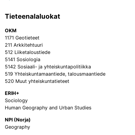
Tieteenalaluokat
Julkaisukanavat tieteenaloittain
JUFO-portaalin sisältämien tieteellisten
OKM
julkaisusarjojen tieteenalajakauma.
1171 Geotieteet
211 Arkkitehtuuri
512 Liiketaloustiede
5141 Sosiologia
5142 Sosiaali- ja yhteiskuntapolitiikka
519 Yhteiskuntamaantiede, talousmaantiede
520 Muut yhteiskuntatieteet
ERIH+
Sociology
Human Geography and Urban Studies
NPI (Norja)
Geography