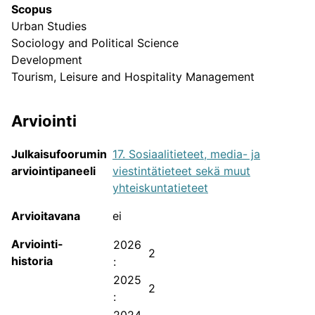
Julkaisukanavien avoin saatavuus
Scopus
Urban Studies
JUFO-portaalin sisältämien tieteellisten
Sociology and Political Science
julkaisusarjojen avoin saatavuus.
Development
Tourism, Leisure and Hospitality Management
Arviointi
Julkaisufoorumin
17. Sosiaalitieteet, media- ja
arviointipaneeli
viestintätieteet sekä muut
yhteiskuntatieteet
Arvioitavana
ei
Julkaisukanava on joko välittömästi avoin, sallii
välittömän rinnakkaistallennuksen tai kuuluu
Arviointi-
2026
FinElib-etuuden piiriin.
2
historia
:
Julkaisukanava ei mahdollista välitöntä
2025
avoimuutta tai avoimuudesta ei ole tietoa.
2
: