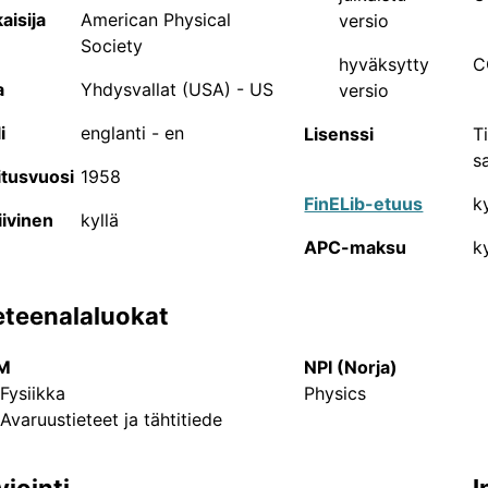
aisija
American Physical
versio
Julkaisufoorumi (JUFO) on tieteellisen julkaisutoiminnan 
Society
tieteellisille lehdille, kirjasarjoille, konferensseille ja kir
hyväksytty
C
tietoa tieteellisten julkaisukanavien vaikuttavuudesta ja
a
Yhdysvallat (USA) - US
versio
Julkaisukanavien luokittelutyön suorittavat 23 tieteenalak
noin 300 Suomessa työskentelevää tieteentekijää. Julkais
i
englanti - en
Lisenssi
T
valtuuskunnassa (TSV).
Lisätietoa Julkaisufoorumista voi
sa
itusvuosi
1958
FinELib-etuus
ky
JUFO-portaalin sisältämien julkaisuka
iivinen
kyllä
APC-maksu
ky
33671
Tieteelliset julkaisusarjat
eteenalaluokat
4150
Kirjakustantajat
M
NPI (Norja)
2420
Ammattilehdet ja yleistajuiset
 Fysiikka
Physics
julkaisusarjat
 Avaruustieteet ja tähtitiede
640
Konferenssit