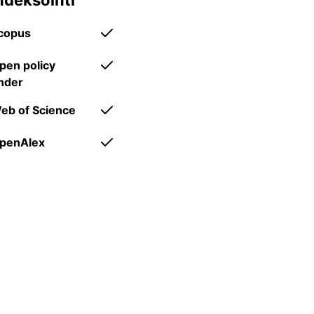
ndeksointi
copus
tieteenalajakauma.
pen policy
inder
eb of Science
penAlex
avoin saatavuus.