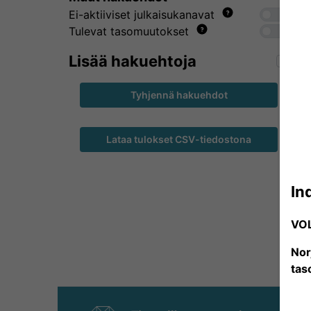
Ei-aktiiviset julkaisukanavat
Tulevat tasomuutokset
Lisää hakuehtoja
Tyhjennä hakuehdot
Lataa tulokset CSV-tiedostona
In
VO
Nor
tas