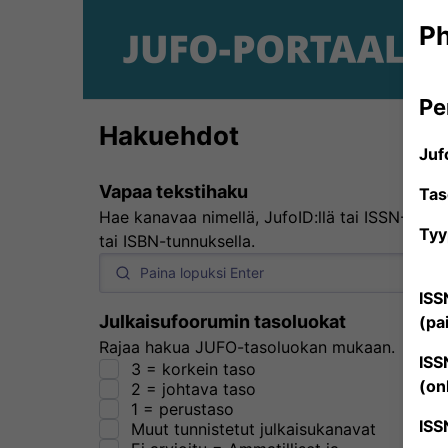
Ph
Pe
Hakuehdot
Juf
Vapaa tekstihaku
Tas
Hae kanavaa nimellä, JufoID:llä tai ISSN-
Tyy
tai ISBN-tunnuksella.
ISS
Julkaisufoorumin tasoluokat
(pa
Rajaa hakua JUFO-tasoluokan mukaan.
ISS
3 = korkein taso
(on
2 = johtava taso
1 = perustaso
ISS
Muut tunnistetut julkaisukanavat