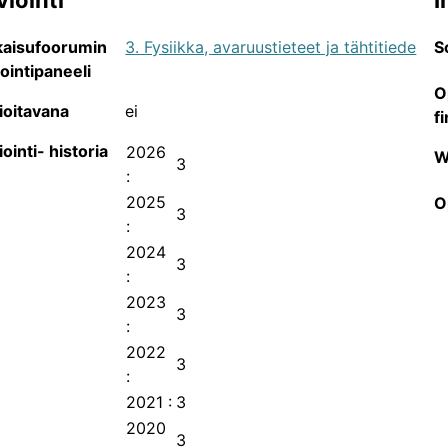
viointi
I
Julkaisukanavat tieteenaloittain
kaisufoorumin
3. Fysiikka, avaruustieteet ja tähtitiede
S
JUFO-portaalin sisältämien tieteellisten julkaisusarjojen 
iointipaneeli
O
ioitavana
ei
f
iointi- historia
2026
W
3
:
2025
O
3
:
2024
3
:
2023
3
:
2022
3
:
Julkaisukanavien avoin saatavuus
2021
:
3
2020
JUFO-portaalin sisältämien tieteellisten julkaisusarjojen 
3