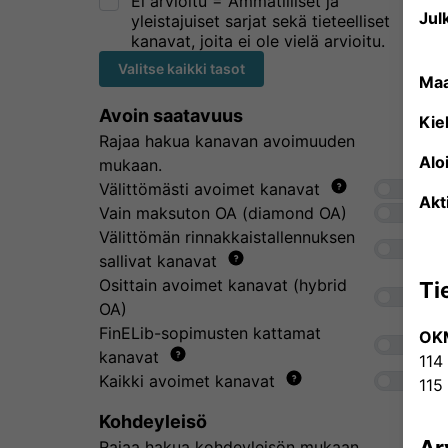
Ei arvioitu = Ammatilliset ja
Julk
yleistajuiset sarjat sekä tieteelliset
kanavat, joita ei ole vielä arvioitu.
Valitse kaikki tasot
Ma
Avoin saatavuus
Kiel
Rajaa hakua kanavan avoimuuden
Alo
mukaan.
Välittömästi avoimet kanavat
Akt
Vain maksuton OA (diamond OA)
Välittömän rinnakkaistallennuksen
sallivat kanavat
Osittain avoimet kanavat (hybrid
Ti
OA)
FinELib-sopimusten kattamat
OK
kanavat
114
Kaikki avoimet kanavat
115
Kohdeyleisö
Rajaa hakua kohdeyleisön mukaan.