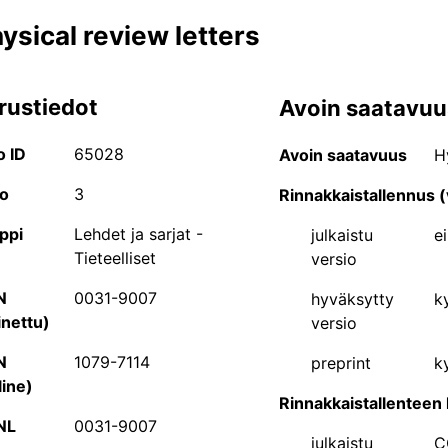
ysical review letters
rustiedot
Avoin saatavuu
JUFO-portaali
o ID
65028
Avoin saatavuus
H
JUFO-portaali on tutkijoille ja muille tieteen parissa työsk
o
3
Rinnakkaistallennus (
hakea Julkaisufoorumi-luokituksen piiriin kuuluvien tieteel
ppi
Lehdet ja sarjat -
julkaistu
ei
kirjakustantajien tietoja. Palvelusta löytyvät myös Suom
Tieteelliset
versio
ammatilliset ja yleistajuiset julkaisusarjat.
N
0031-9007
hyväksytty
ky
Tiedeyhteisön jäsenet voivat myös ehdottaa JUFO-portaal
inettu)
versio
muutosta jo luokiteltujen julkaisukanavien tasoluokkaan 
mahdollista ilman sisäänkirjautumista, mutta lisäys- ja 
N
1079-7114
preprint
ky
kirjautumisen. Sisäänkirjautuminen löytyy portaalin oikea
line)
Rinnakkaistallenteen 
rekisteröityä myös portaalin käyttäjäksi. Tarkempia ohj
NL
0031-9007
käyttöohjeesta
.
julkaistu
C