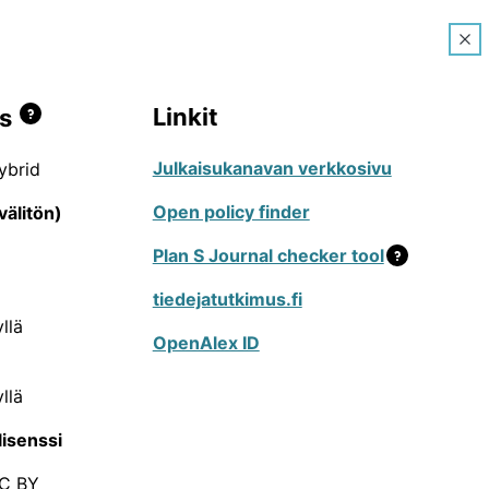
Ohjeet
FI
Linkit
s
Julkaisukanavan verkkosivu
ybrid
enteleville tarkoitettu palvelu, jossa voi
Open policy finder
välitön)
listen julkaisusarjojen, konferenssien ja
Plan S Journal checker tool
essa toimivien tutkijoiden käyttämät
tiedejatutkimus.fi
llä
issa uusien julkaisukanavien lisäämistä tai
OpenAlex ID
tai kuvailutietoihin. Hakujen tekeminen on
muutosehdotusten tekeminen vaatii
llä
n ylälaidan valikosta, jonka kautta voi
lisenssi
eita JUFO-portaalin käyttöön löydät
C BY