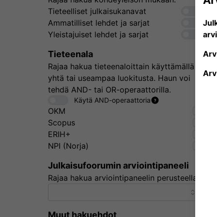
Ar
Tieteelliset julkaisukanavat
Ammatilliset lehdet ja sarjat
Jul
Yleistajuiset lehdet ja sarjat
arv
Tieteenala
Arv
Rajaa hakua tieteenaloittain käyttämällä
Arv
yhtä tai useampaa luokitusta. Haun voi
tehdä AND- tai OR-operaattorilla.
Käytä AND-operaattoria
OKM
Scopus
ERIH+
NPI (Norja)
Julkaisufoorumin arviointipaneeli
Rajaa hakua arviointipaneelin perusteella.
Muut hakuehdot