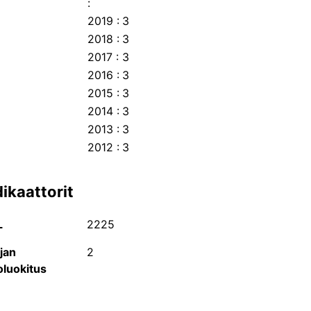
:
2019
:
3
2018
:
3
2017
:
3
2016
:
3
2015
:
3
2014
:
3
2013
:
3
2012
:
3
dikaattorit
L
2225
Julkaisukanava on joko välittömästi avoin, sallii
FinElib-etuuden piiriin.
jan
2
Julkaisukanava ei mahdollista välitöntä avoimuu
oluokitus