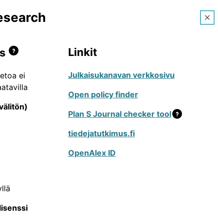
research
Ohjeet
FI
Linkit
s
Julkaisukanavan verkkosivu
ietoa ei
atavilla
enteleville tarkoitettu palvelu, jossa voi
Open policy finder
listen julkaisusarjojen, konferenssien ja
välitön)
Plan S Journal checker tool
essa toimivien tutkijoiden käyttämät
tiedejatutkimus.fi
issa uusien julkaisukanavien lisäämistä tai
OpenAlex ID
tai kuvailutietoihin. Hakujen tekeminen on
muutosehdotusten tekeminen vaatii
n ylälaidan valikosta, jonka kautta voi
llä
eita JUFO-portaalin käyttöön löydät
lisenssi