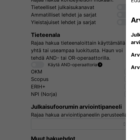
Edu
Tieteelliset julkaisukanavat
Ammatilliset lehdet ja sarjat
Ar
Yleistajuiset lehdet ja sarjat
Tieteenala
Jul
arv
Rajaa hakua tieteenaloittain käyttämällä
yhtä tai useampaa luokitusta. Haun voi
Arv
tehdä AND- tai OR-operaattorilla.
Käytä AND-operaattoria
Arv
OKM
Scopus
ERIH+
NPI (Norja)
Julkaisufoorumin arviointipaneeli
Rajaa hakua arviointipaneelin perusteella.
Muut hakuehdot