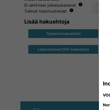
Ei-aktiiviset julkaisukanavat
Tulevat tasomuutokset
Lisää hakuehtoja
Tyhjennä hakuehdot
Lataa tulokset CSV-tiedostona
In
VO
Nor