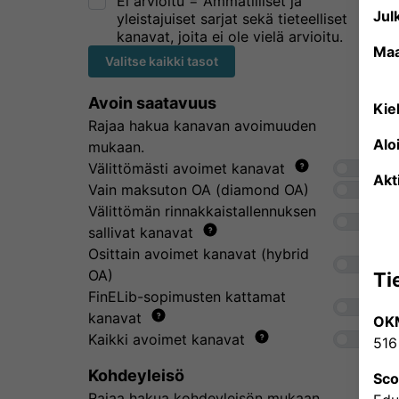
Ei arvioitu = Ammatilliset ja
Julk
yleistajuiset sarjat sekä tieteelliset
kanavat, joita ei ole vielä arvioitu.
Ma
Valitse kaikki tasot
Avoin saatavuus
Kiel
Rajaa hakua kanavan avoimuuden
Alo
mukaan.
Välittömästi avoimet kanavat
Akt
Vain maksuton OA (diamond OA)
Välittömän rinnakkaistallennuksen
sallivat kanavat
Osittain avoimet kanavat (hybrid
OA)
Ti
FinELib-sopimusten kattamat
kanavat
OK
Kaikki avoimet kanavat
516
Kohdeyleisö
Sc
Rajaa hakua kohdeyleisön mukaan.