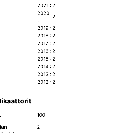
2021
:
2
2020
2
:
2019
:
2
2018
:
2
2017
:
2
2016
:
2
2015
:
2
2014
:
2
2013
:
2
2012
:
2
Julkaisukanava on joko välittömästi avoin, sallii
dikaattorit
FinElib-etuuden piiriin.
Julkaisukanava ei mahdollista välitöntä avoimuu
L
100
jan
2