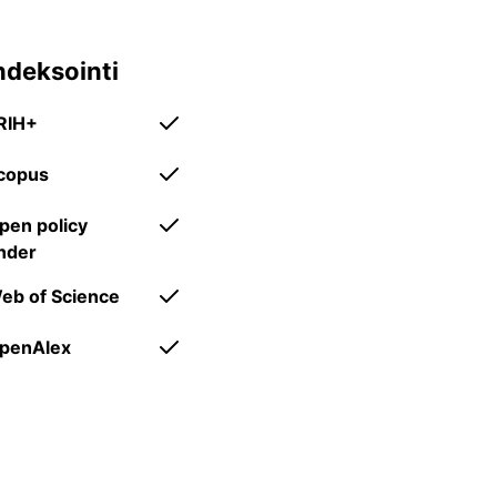
tieteenalajakauma.
ndeksointi
RIH+
copus
pen policy
inder
eb of Science
penAlex
avoin saatavuus.