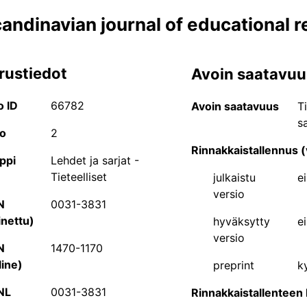
andinavian journal of educational 
rustiedot
Avoin saatavuu
JUFO-portaali
o ID
66782
Avoin saatavuus
T
sa
JUFO-portaali on tutkijoille ja muille tieteen parissa työsk
o
2
hakea Julkaisufoorumi-luokituksen piiriin kuuluvien tieteel
Rinnakkaistallennus (
ppi
Lehdet ja sarjat -
kirjakustantajien tietoja. Palvelusta löytyvät myös Suom
Tieteelliset
julkaistu
ei
ammatilliset ja yleistajuiset julkaisusarjat.
versio
N
0031-3831
Tiedeyhteisön jäsenet voivat myös ehdottaa JUFO-portaal
inettu)
hyväksytty
ei
muutosta jo luokiteltujen julkaisukanavien tasoluokkaan 
versio
mahdollista ilman sisäänkirjautumista, mutta lisäys- ja 
N
1470-1170
kirjautumisen. Sisäänkirjautuminen löytyy portaalin oikea
line)
preprint
ky
rekisteröityä myös portaalin käyttäjäksi. Tarkempia ohj
NL
0031-3831
Rinnakkaistallenteen 
käyttöohjeesta
.