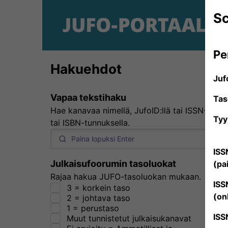
Sc
Pe
Hakuehdot
Juf
Vapaa tekstihaku
Tas
Hae kanavaa nimellä, JufoID:llä tai ISSN-
Tyy
tai ISBN-tunnuksella.
ISS
Julkaisufoorumin tasoluokat
(pa
Rajaa hakua JUFO-tasoluokan mukaan.
ISS
3 = korkein taso
(on
2 = johtava taso
1 = perustaso
ISS
Muut tunnistetut julkaisukanavat