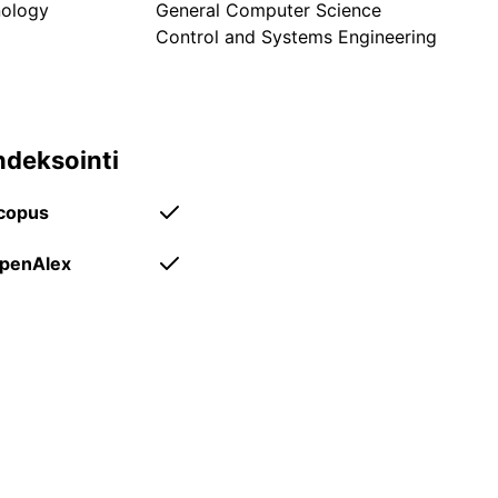
nology
General Computer Science
Control and Systems Engineering
tieteenalajakauma.
ndeksointi
copus
penAlex
avoin saatavuus.