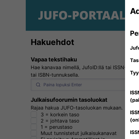
Ad
Pe
Hakuehdot
Juf
Vapaa tekstihaku
Tas
Hae kanavaa nimellä, JufoID:llä tai ISSN-
Tyy
tai ISBN-tunnuksella.
ISS
Julkaisufoorumin tasoluokat
(pa
Rajaa hakua JUFO-tasoluokan mukaan.
ISS
3 = korkein taso
(on
2 = johtava taso
1 = perustaso
ISS
Muut tunnistetut julkaisukanavat