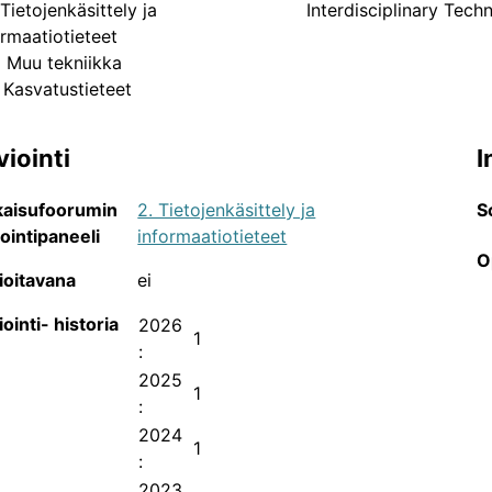
Tietojenkäsittely ja
Interdisciplinary Tech
Julkaisukanavat tieteenaloittain
ormaatiotieteet
 Muu tekniikka
JUFO-portaalin sisältämien tieteellisten julkaisusarjojen 
 Kasvatustieteet
viointi
I
kaisufoorumin
2. Tietojenkäsittely ja
S
iointipaneeli
informaatiotieteet
O
ioitavana
ei
iointi- historia
2026
1
:
2025
1
:
2024
Julkaisukanavien avoin saatavuus
1
:
JUFO-portaalin sisältämien tieteellisten julkaisusarjojen 
2023