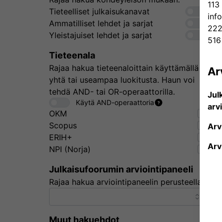
113 
Tieteelliset julkaisukanavat
inf
Ammatilliset lehdet ja sarjat
222
Yleistajuiset lehdet ja sarjat
516
Tieteenala
Rajaa hakua tieteenaloittain käyttämällä
Ar
yhtä tai useampaa luokitusta. Haun voi
tehdä AND- tai OR-operaattorilla.
Jul
Käytä AND-operaattoria
arv
OKM
Scopus
Arv
ERIH+
Arv
NPI (Norja)
Julkaisufoorumin arviointipaneeli
Rajaa hakua arviointipaneelin perusteella.
Muut hakuehdot