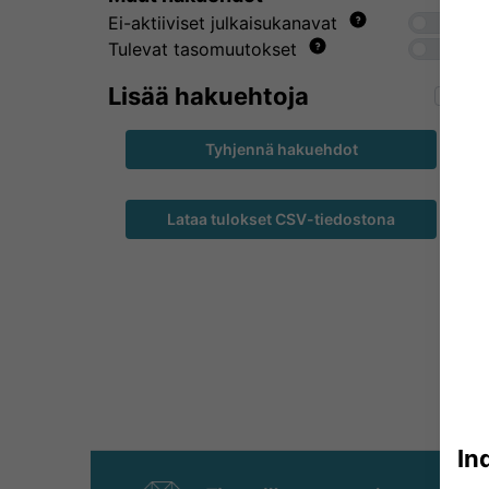
Ei-aktiiviset julkaisukanavat
Tulevat tasomuutokset
Lisää hakuehtoja
Tyhjennä hakuehdot
Lataa tulokset CSV-tiedostona
In