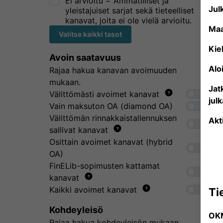
Ei arvioitu = Ammatilliset ja
Julk
yleistajuiset sarjat sekä tieteelliset
kanavat, joita ei ole vielä arvioitu.
Ma
Valitse kaikki tasot
Kiel
Avoin saatavuus
Alo
Rajaa hakua kanavan avoimuuden
mukaan.
Jat
Välittömästi avoimet kanavat
jul
Vain maksuton OA (diamond OA)
Välittömän rinnakkaistallennuksen
Akt
sallivat kanavat
Osittain avoimet kanavat (hybrid
OA)
FinELib-sopimusten kattamat
kanavat
Kaikki avoimet kanavat
Ti
Kohdeyleisö
OK
Rajaa hakua kohdeyleisön mukaan.