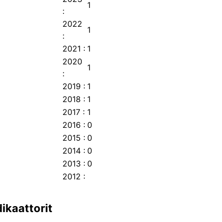
1
:
2022
1
:
2021
:
1
2020
1
:
2019
:
1
2018
:
1
2017
:
1
2016
:
0
2015
:
0
2014
:
0
Julkaisukanava on joko välittömästi avoin, sallii
2013
:
0
FinElib-etuuden piiriin.
2012
:
Julkaisukanava ei mahdollista välitöntä avoimuu
dikaattorit