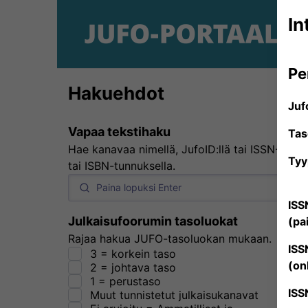
In
Pe
Hakuehdot
Juf
Vapaa tekstihaku
Tas
Hae kanavaa nimellä, JufoID:llä tai ISSN-
Tyy
tai ISBN-tunnuksella.
ISS
Julkaisufoorumin tasoluokat
(pa
Rajaa hakua JUFO-tasoluokan mukaan.
ISS
3 = korkein taso
(on
2 = johtava taso
1 = perustaso
ISS
Muut tunnistetut julkaisukanavat