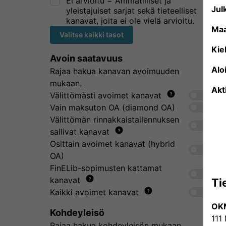
Ei arvioitu = Ammatilliset ja
Julk
yleistajuiset sarjat sekä tieteelliset
kanavat, joita ei ole vielä arvioitu.
Ma
Valitse kaikki tasot
Kiel
Avoin saatavuus
Alo
Rajaa hakua kanavan avoimuuden
mukaan.
Akt
Välittömästi avoimet kanavat
Vain maksuton OA (diamond OA)
Välittömän rinnakkaistallennuksen
sallivat kanavat
Osittain avoimet kanavat (hybrid
OA)
FinELib-sopimusten kattamat
kanavat
Ti
Kaikki avoimet kanavat
OK
Kohdeyleisö
111
Rajaa hakua kohdeyleisön mukaan.