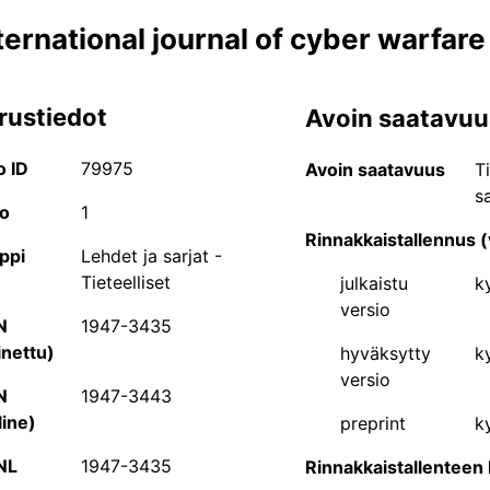
ternational journal of cyber warfar
rustiedot
Avoin saatavuu
JUFO-portaali
o ID
79975
Avoin saatavuus
T
sa
JUFO-portaali on tutkijoille ja muille tieteen parissa työsk
o
1
hakea Julkaisufoorumi-luokituksen piiriin kuuluvien tieteel
Rinnakkaistallennus (
ppi
Lehdet ja sarjat -
kirjakustantajien tietoja. Palvelusta löytyvät myös Suom
Tieteelliset
julkaistu
ky
ammatilliset ja yleistajuiset julkaisusarjat.
versio
N
1947-3435
Tiedeyhteisön jäsenet voivat myös ehdottaa JUFO-portaal
inettu)
hyväksytty
ky
muutosta jo luokiteltujen julkaisukanavien tasoluokkaan 
versio
mahdollista ilman sisäänkirjautumista, mutta lisäys- ja 
N
1947-3443
kirjautumisen. Sisäänkirjautuminen löytyy portaalin oikea
line)
preprint
ky
rekisteröityä myös portaalin käyttäjäksi. Tarkempia ohj
NL
1947-3435
Rinnakkaistallenteen 
käyttöohjeesta
.