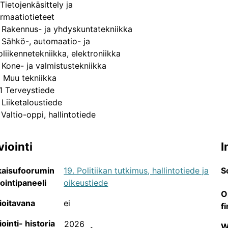
Tietojenkäsittely ja
Julkaisukanavat tieteenaloittain
ormaatiotieteet
 Rakennus- ja yhdyskuntatekniikka
JUFO-portaalin sisältämien tieteellisten julkaisusarjojen 
 Sähkö-, automaatio- ja
oliikennetekniikka, elektroniikka
 Kone- ja valmistustekniikka
 Muu tekniikka
1 Terveystiede
 Liiketaloustiede
 Valtio-oppi, hallintotiede
viointi
I
kaisufoorumin
19. Politiikan tutkimus, hallintotiede ja
S
iointipaneeli
oikeustiede
O
ioitavana
ei
Julkaisukanavien avoin saatavuus
f
JUFO-portaalin sisältämien tieteellisten julkaisusarjojen 
iointi- historia
2026
W