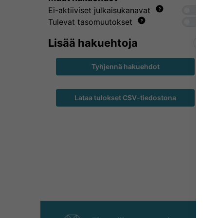
Ei-aktiiviset julkaisukanavat
Tulevat tasomuutokset
Lisää hakuehtoja
Tyhjennä hakuehdot
Lataa tulokset CSV-tiedostona