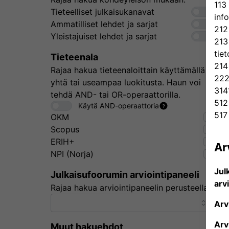
113 
Tieteelliset julkaisukanavat
inf
Ammatilliset lehdet ja sarjat
212
Yleistajuiset lehdet ja sarjat
213
tiet
Tieteenala
214
Rajaa hakua tieteenaloittain käyttämällä
222
yhtä tai useampaa luokitusta. Haun voi
314
tehdä AND- tai OR-operaattorilla.
512
Käytä AND-operaattoria
517
OKM
Scopus
ERIH+
Ar
NPI (Norja)
Jul
Julkaisufoorumin arviointipaneeli
arv
Rajaa hakua arviointipaneelin perusteella.
Arv
Arv
Muut hakuehdot