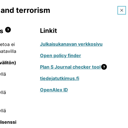
e and terrorism
Ohjeet
FI
Linkit
s
Julkaisukanavan verkkosivu
ietoa ei
atavilla
enteleville tarkoitettu palvelu, jossa voi
Open policy finder
listen julkaisusarjojen, konferenssien ja
välitön)
Plan S Journal checker tool
essa toimivien tutkijoiden käyttämät
llä
tiedejatutkimus.fi
issa uusien julkaisukanavien lisäämistä tai
OpenAlex ID
llä
tai kuvailutietoihin. Hakujen tekeminen on
muutosehdotusten tekeminen vaatii
n ylälaidan valikosta, jonka kautta voi
llä
eita JUFO-portaalin käyttöön löydät
lisenssi