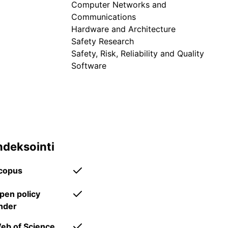
Computer Networks and
Communications
Hardware and Architecture
tieteenalajakauma.
Safety Research
Safety, Risk, Reliability and Quality
Software
ndeksointi
copus
pen policy
inder
avoin saatavuus.
eb of Science