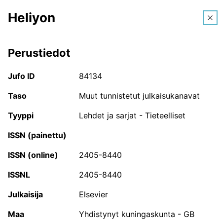
Heliyon
FI
Perustiedot
Vapaa tekstihaku
Jufo ID
Hae kanavaa nimellä, JufoID:llä tai ISSN- tai ISBN-
84134
tunnuksella.
Taso
Muut tunnistetut julkaisukanavat
Tyyppi
Lehdet ja sarjat - Tieteelliset
JUFO-portaali
ISSN (painettu)
JUFO-portaali on tutkijoille ja muille tieteen parissa
ISSN (online)
2405-8440
työskenteleville tarkoitettu palvelu, jossa voi hakea
ISSNL
Julkaisufoorumi-luokituksen piiriin kuuluvien
2405-8440
tieteellisten julkaisusarjojen, konferenssien ja
Julkaisija
Elsevier
kirjakustantajien tietoja. Palvelusta löytyvät myös
Suomessa toimivien tutkijoiden käyttämät
Maa
Yhdistynyt kuningaskunta - GB