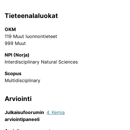
Tieteenalaluokat
Julkaisukanavat tieteenaloittain
JUFO-portaalin sisältämien tieteellisten
OKM
julkaisusarjojen tieteenalajakauma.
119 Muut luonnontieteet
999 Muut
NPI (Norja)
Interdisciplinary Natural Sciences
Scopus
Multidisciplinary
Arviointi
Julkaisufoorumin
4. Kemia
arviointipaneeli