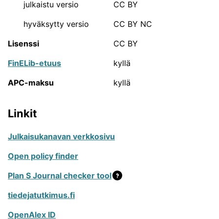
vaikuttavuudesta ja arvostuksesta tiedeyhteisössä.
julkaistu versio
CC BY
Julkaisukanavien luokittelutyön suorittavat 23
hyväksytty versio
CC BY NC
tieteenalakohtaista asiantuntijapaneelia, joihin
kuuluu noin 300 Suomessa työskentelevää
Lisenssi
CC BY
tieteentekijää. Julkaisufoorumi toimii Tieteellisten
seurain valtuuskunnassa (TSV).
Lisätietoa
FinELib-etuus
kyllä
Julkaisufoorumista voi lukea sen verkkosivuilta.
APC-maksu
kyllä
JUFO-portaalin sisältämien
julkaisukanavien määrä
Linkit
Julkaisukanavan verkkosivu
33671
Tieteelliset julkaisusarjat
Open policy finder
4150
Kirjakustantajat
Plan S Journal checker tool
2420
Ammattilehdet ja yleistajuiset
tiedejatutkimus.fi
julkaisusarjat
OpenAlex ID
640
Konferenssit