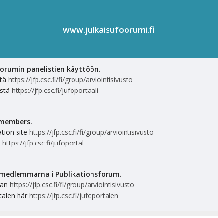
www.julkaisufoorumi.fi
oorumin panelistien käyttöön.
stä
https://jfp.csc.fi/fi/group/arviointisivusto
ästä
https://jfp.csc.fi/jufoportaali
l members.
ation site
https://jfp.csc.fi/fi/group/arviointisivusto
e
https://jfp.csc.fi/jufoportal
elmedlemmarna i Publikationsforum.
idan
https://jfp.csc.fi/fi/group/arviointisivusto
talen här
https://jfp.csc.fi/jufoportalen