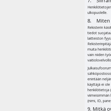
7. Siirrä
Henkilötietojen
ulkopuolelle.
8. Miten 
Rekisterin käsi
tiedot suojata
laitteiston fyy
Rekisterinpitäj
muita henkilöti
vain niiden ty
vaitiolovelvolli
Julkaisufoorumi
sähköpostiosoi
enintään neljä
käyttäjä ei ole
henkilötietoja 
viimeisimmän k
(nimi, ID, pane
9. Mitkä o