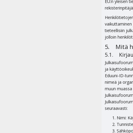
EU:n yleisen t
rekisterinpitä
Henkilötietoje
vaikuttaminen 
tieteellisiin j
jolloin henkilöt
5. Mitä h
5.1. Kirja
Julkaisufoorum
ja käyttöoikeu
Eduuni-ID-tunn
nimeä ja organ
muun muassa ti
Julkaisufoorum
Julkaisufoorum
seuraavasti:
Nimi: Kä
Tunniste
Sähköpos