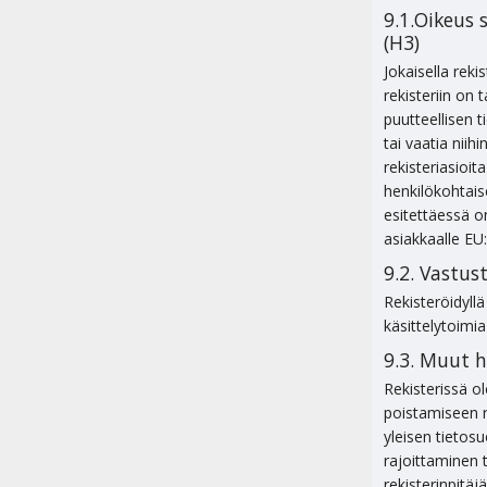
9.1.Oikeus 
(H3)
Jokaisella reki
rekisteriin on 
puutteellisen t
tai vaatia niihi
rekisteriasioit
henkilökohtais
esitettäessä o
asiakkaalle EU
9.2. Vastus
Rekisteröidyll
käsittelytoimia
9.3. Muut h
Rekisterissä o
poistamiseen re
yleisen tietos
rajoittaminen ti
rekisterinpitäj