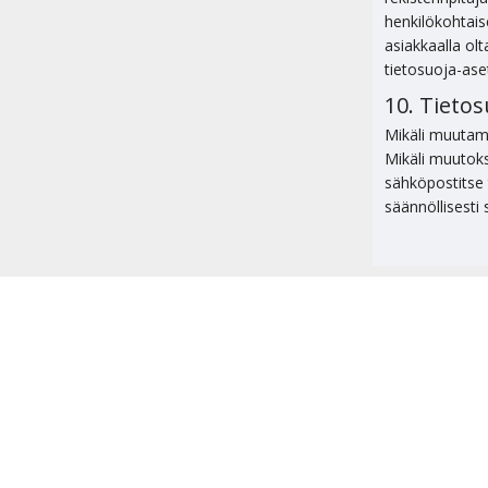
henkilökohtais
asiakkaalla olt
tietosuoja-ase
10. Tieto
Mikäli muutamm
Mikäli muutoks
sähköpostitse 
säännöllisesti