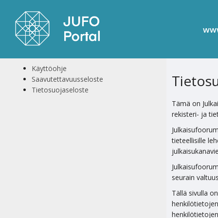
www
Käyttöohje
Tietos
Saavutettavuusseloste
Tietosuojaseloste
Tämä on Julka
rekisteri- ja t
Julkaisufoorumi
tieteellisille l
julkaisukanavie
Julkaisufoorumi
seurain valtuus
Tällä sivulla o
henkilötietojen
henkilötietojen