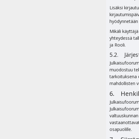
Lisäksi kirjau
kirjautumispäi
hyödynnetään h
Mikäli käyttäj
yhteydessä tall
ja Rooli.
5.2. Järje
Julkaisufoorum
muodostuu tekn
tarkoituksena 
mahdollisten v
6. Henkil
Julkaisufoorum
Julkaisufoorumi
valtuuskunnan 
vastaanottavat 
osapuolille.